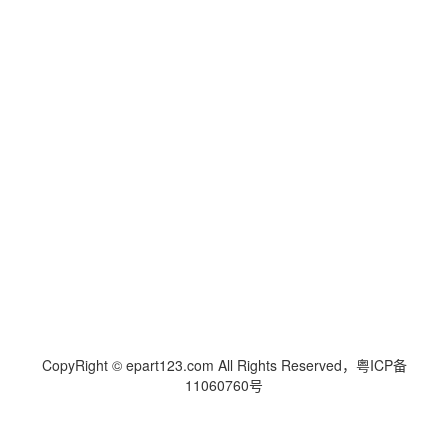
CopyRight © epart123.com All Rights Reserved，粤ICP备
11060760号